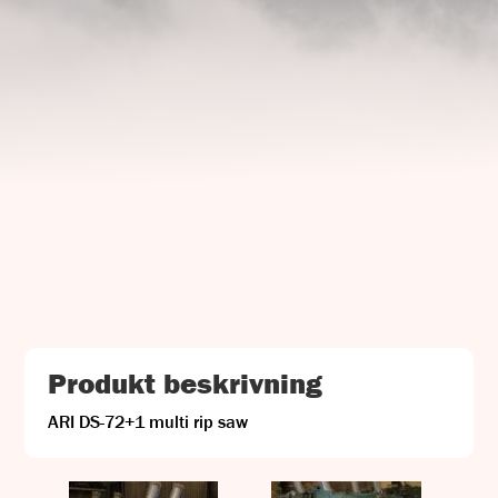
UJ Trading

Gransnåret 17
711 95 Gusselby
Kontakt Info

Telefon: +46 (0)581-502 00
Fax: +46 (0)581-503 81
E-post: uj@uj-trading.se
Produkt beskrivning
ARI DS-72+1 multi rip saw