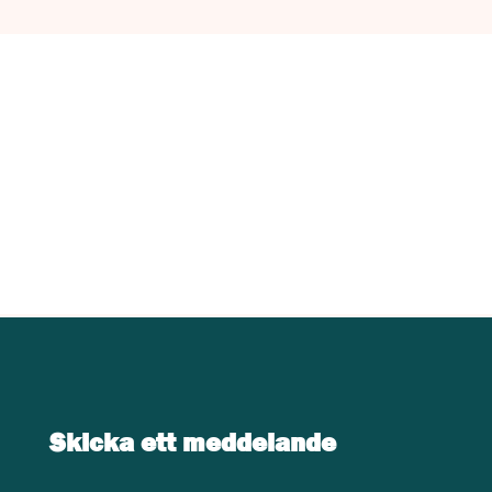
Kontakta UJ Trading med dina
specifika krav på vilken
utrustning du behöver.
KONTAKTA OSS
Skicka ett meddelande