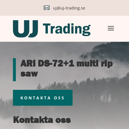

uj@uj-trading.se
a
ARI DS-72+1 multi rip
saw
KONTAKTA OSS
Kontakta oss