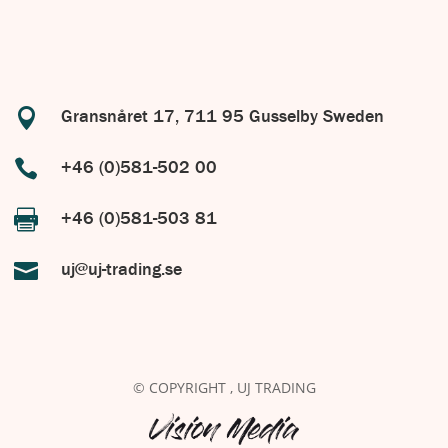

Gransnåret 17, 711 95 Gusselby Sweden

+46 (0)581-502 00

+46 (0)581-503 81

uj@uj-trading.se
© COPYRIGHT
, UJ TRADING