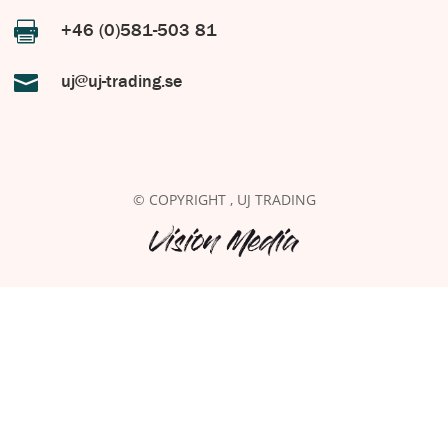

+46 (0)581-503 81

uj@uj-trading.se
© COPYRIGHT
, UJ TRADING