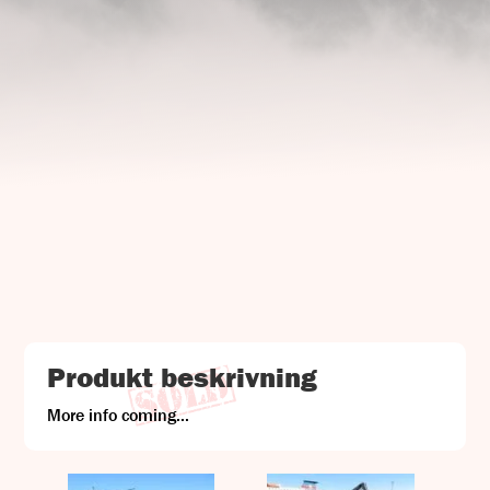
UJ Trading

Gransnåret 17
711 95 Gusselby
Kontakt Info

Telefon: +46 (0)581-502 00
Fax: +46 (0)581-503 81
E-post: uj@uj-trading.se
Produkt beskrivning
More info coming...