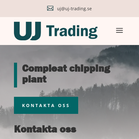

uj@uj-trading.se
a
Compleat chipping
plant
KONTAKTA OSS
Kontakta oss