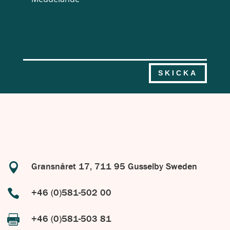
SKICKA

Gransnåret 17, 711 95 Gusselby Sweden

+46 (0)581-502 00

+46 (0)581-503 81