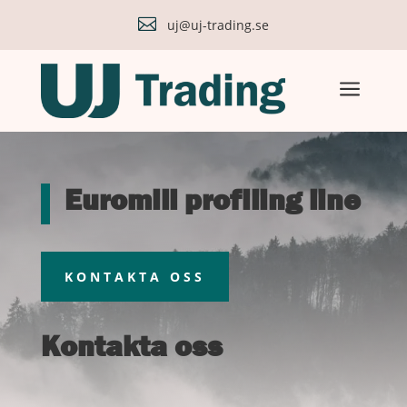

uj@uj-trading.se
a
Euromill profiling line
KONTAKTA OSS
Kontakta oss