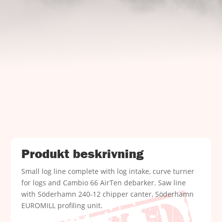
UJ Trading

Gransnåret 17
711 95 Gusselby
Kontakt Info

Telefon: +46 (0)581-502 00
Fax: +46 (0)581-503 81
E-post: uj@uj-trading.se
Produkt beskrivning
Small log line complete with log intake, curve turner
for logs and Cambio 66 AirTen debarker. Saw line
with Söderhamn 240-12 chipper canter, Söderhamn
EUROMILL profiling unit.