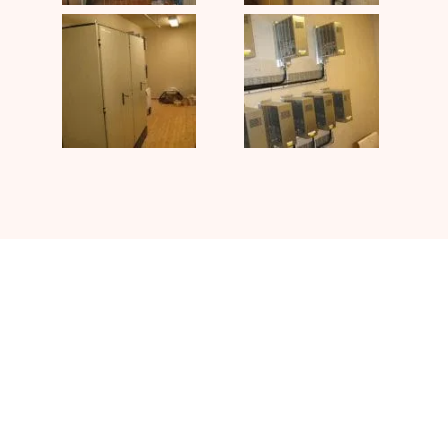
Kontakta UJ Trading med dina
specifika krav på vilken
utrustning du behöver.
KONTAKTA OSS