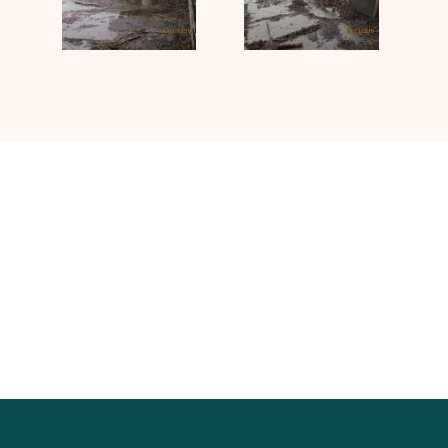
Kontakta UJ Trading med dina
specifika krav på vilken
utrustning du behöver.
KONTAKTA OSS