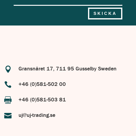
SKICKA

Gransnåret 17, 711 95 Gusselby Sweden

+46 (0)581-502 00

+46 (0)581-503 81

uj@uj-trading.se