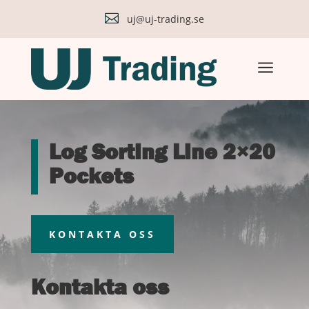

uj@uj-trading.se
a
Log Sorting Line 2×20
Pockets
KONTAKTA OSS
Kontakta oss