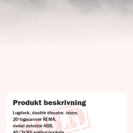
UJ Trading

Gransnåret 17
711 95 Gusselby
Kontakt Info

Telefon: +46 (0)581-502 00
Fax: +46 (0)581-503 81
E-post: uj@uj-trading.se
Produkt beskrivning
Logdeck, double elevator, crane,
2D logscanner REMA,
metal detector ABB,
40 (2x20) sorting pockets,