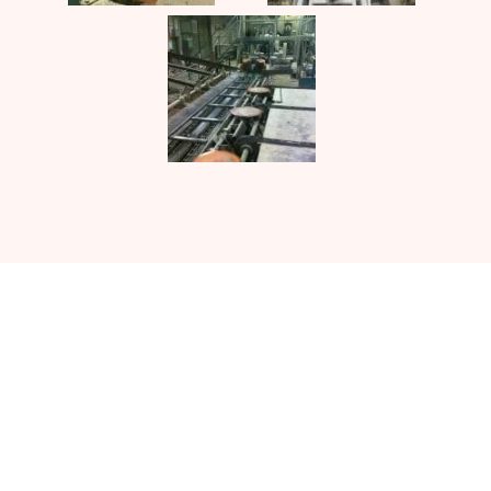
Kontakta UJ Trading med dina
specifika krav på vilken
utrustning du behöver.
KONTAKTA OSS