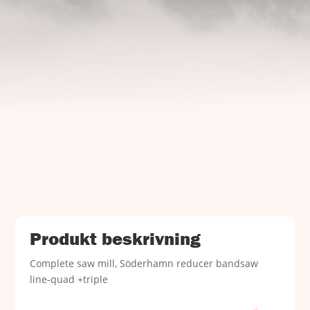
UJ Trading

Gransnåret 17
711 95 Gusselby
Kontakt Info

Telefon: +46 (0)581-502 00
Fax: +46 (0)581-503 81
E-post: uj@uj-trading.se
Produkt beskrivning
Complete saw mill, Söderhamn reducer bandsaw
line-quad +triple