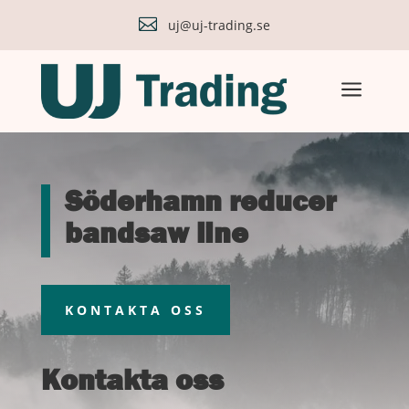

uj@uj-trading.se
a
Söderhamn reducer
bandsaw line
KONTAKTA OSS
Kontakta oss